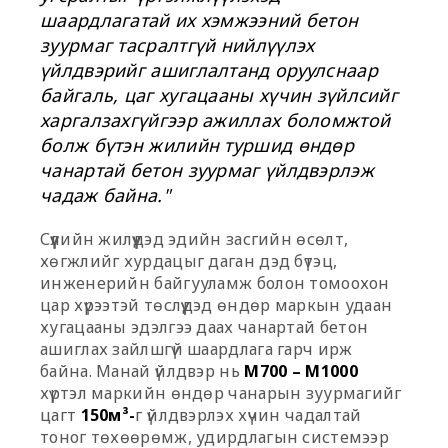
шаардлагатай их хэмжээний бетон
зуурмаг тасралтгүй нийлүүлэх
үйлдвэрийг ашиглалтанд оруулснаар
байгаль, цаг хугацааны хүчин зүйлсийг
харгалзахгүйгээр ажиллах боломжтой
болж бүтэн жилийн туршид өндөр
чанартай бетон зуурмаг үйлдвэрлэж
чадаж байна."
Сүүлийн жилүүдэд эдийн засгийн өсөлт,
хөгжлийг хурдацыг даган дэд бүтэц,
инженерийн байгууламж болон томоохон
цар хүрээтэй төслүүдэд өндөр маркын удаан
хугацааны эдэлгээ даах чанартай бетон
ашиглах зайлшгүй шаардлага гарч ирж
байна. Манай үйлдвэр нь
М700 – М1000
хүртэл маркийн өндөр чанарын зуурмагийг
цагт
150м³-
г үйлдвэрлэх хүчин чадалтай
тоног төхөөрөмж, удирдлагын системээр