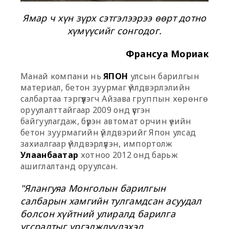
Ямар ч хүн зүрх сэтгэлээрээ өөрт дотно
хүмүүсийг сонгодог.
Франсуа Мориак
Манай компани нь
ЯПОН
улсын барилгын
материал, бетон зуурмаг үйлдвэрлэлийн
салбартаа тэргүүлэгч Айзава группын хөрөнгө
оруулалттайгаар 2009 онд үүсгэн
байгуулагдаж, бүрэн автомат орчин үеийн
бетон зуурмагийн үйлдвэрийг Япон улсад
захиалгаар үйлдвэрлүүлэн, импортолж
Улаанбаатар
хотноо 2012 онд барьж
ашиглалтанд оруулсан.
"Ялангуяа Монголын барилгын
салбарын хамгийн тулгамдсан асуудал
болсон хүйтний улиралд барилга
угсралтыг үргэлжлүүлэхэд