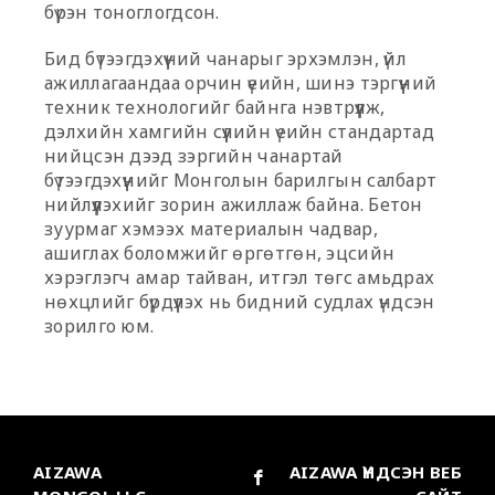
бүрэн тоноглогдсон.
Бид бүтээгдэхүүний чанарыг эрхэмлэн, үйл
ажиллагаандаа орчин үеийн, шинэ тэргүүний
техник технологийг байнга нэвтрүүлж,
дэлхийн хамгийн сүүлийн үеийн стандартад
нийцсэн дээд зэргийн чанартай
бүтээгдэхүүнийг Монголын барилгын салбарт
нийлүүлэхийг зорин ажиллаж байна. Бетон
зуурмаг хэмээх материалын чадвар,
ашиглах боломжийг өргөтгөн, эцсийн
хэрэглэгч амар тайван, итгэл төгс амьдрах
нөхцлийг бүрдүүлэх нь бидний судлах үндсэн
зорилго юм.
AIZAWA
AIZAWA ҮНДСЭН ВЕБ