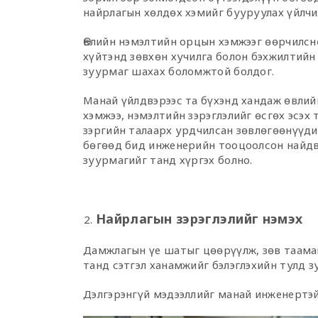
найрлагын хөлдөх хэмийг бууруулах үйлчи
Өвлийн нэмэлтийн орцын хэмжээг өөрчилс
хүйтэнд зөвхөн хучилга болон бэхжилтийн
зуурмаг шахах боломжтой болдог.
Манай үйлдвэрээс та бүхэнд хандаж өвли
хэмжээ, нэмэлтийн зэрэглэлийг өсгөх эсэх
зэргийн талаарх урдчилсан зөвлөгөөнүүди
бөгөөд бид инженерийн тооцоолсон найдв
зуурмагийг танд хүргэх болно.
Найрлагын зэрэглэлийг нэмэх
Дамжлагын үе шатыг цөөрүүлж, зөв таамаг
танд сэтгэл ханамжийг бэлэглэхийн тулд 
Дэлгэрэнгүй мэдээллийг манай инженертэй