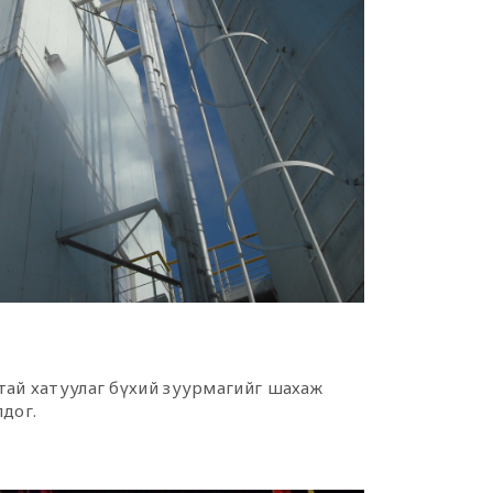
тай хатуулаг бүхий зуурмагийг шахаж
лдог.