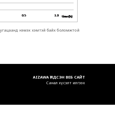
хугацаанд нэмэх хэмтэй байх боломжтой
AIZAWA ҮНДСЭН ВЕБ САЙТ
Санал хүсэлт илгээх