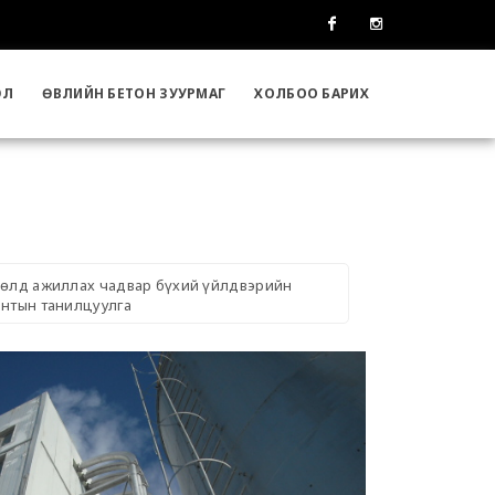
Facebook
Instagram
ЭЛ
ӨВЛИЙН БЕТОН ЗУУРМАГ
ХОЛБОО БАРИХ
хцөлд ажиллах чадвар бүхий үйлдвэрийн
антын танилцуулга