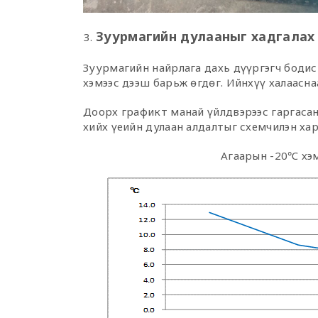
Зуурмагийн дулааныг хадгалах
Зуурмагийн найрлага дахь дүүргэгч бодис
хэмээс дээш барьж өгдөг. Ийнхүү халаасна
Доорх графикт манай үйлдвэрээс гаргасан
хийх үеийн дулаан алдалтыг схемчилэн ха
Агаарын -20℃ хэ