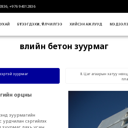
2836, +976 94012836
УХАЙ
БҮТЭЭГДЭХҮҮН, ҮЙЛЧИЛГЭЭ
ХИЙСЭН АЖЛУУД
МЭДЭЭЛ
Өвлийн бетон зуурмаг
свэртэй зуурмаг
Ⅱ. Цаг агаарын хатуу нө
пл
агийн орцны
йтэнд зуурмагийн
с урдчилан сэргийлэх
д зуурмаг дахь усны