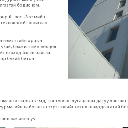
лгээтэй бодис юм.
нөөр
0
-оос
-3
хэмийн
 технологийг ашиглан
йн нэмэлтийн орцын
 тухай, бэхжилтийн нөхцөл
йг өгөхөд бэлэн байгаа
ар бүхий бетон
ласан агаарын хэмд, тогтоосон хугацааны дагуу хангалт
зуурмагийн найрлагын зэрэглэлийг өсгөх шаардлагатай бо
 зөвлөж авна уу.