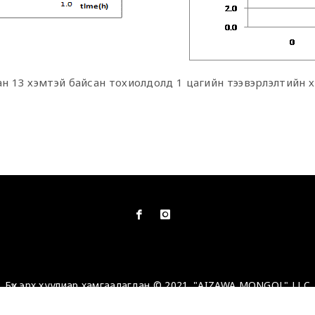
ан 13 хэмтэй байсан тохиолдолд 1 цагийн тээвэрлэлтийн 
Бүх эрх хуулиар хамгаалагдан © 2021. "AIZAWA MONGOL" LLC
Вэб сайт
ыг:
Грийн софт ХХК