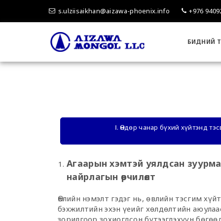
s.ulziisaikhan@aizawa-phoenix.info
+976 9409
БИДНИЙ Т
Ⅰ. Өндөр чанар бүхий хүйтэнд тэ
Агаарын хэмтэй уялдсан зуурм
найрлагын өөрчилөлт
Өвлийн нэмэлт гэдэг нь, өвлийн тэсгим хү
бэхжилтийн эхэн үеийг хөлдөлтийн аюулаа
зорилгоор зохиогдсон бүтээгдэхүүн бөгөө