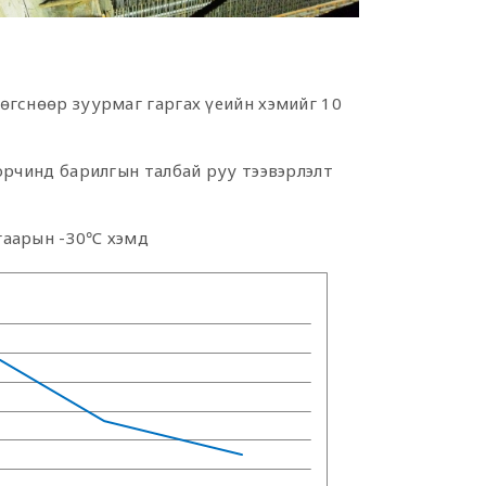
өгснөөр зуурмаг гаргах үеийн хэмийг 10
орчинд барилгын талбай руу тээвэрлэлт
гаарын -30℃ хэмд