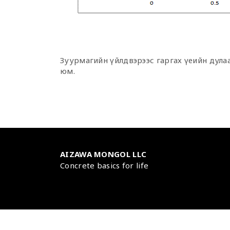
Зуурмагийн үйлдвэрээс гаргах үеийн дула
юм.
AIZAWA MONGOL LLC
Concrete basics for life