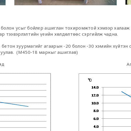
 болон усыг бойлер ашиглан тохиромжтой хэмээр халааж 
ар тээвэрлэлтийн үеийн хөлдөлтөөс сэргийлж чадна.
 бетон зуурмагийг агаарын -20 болон -30 хэмийн хүйтэн 
руулав. (М450-18 маркыг ашиглав)
мд
А