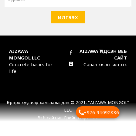
ИЛГЭЭХ
AIZAWA
AIZAWA ҮНДСЭН ВЕБ
MONGOL LLC
САЙТ
Concrete basics for
Санал хүсэлт илгээх
life
Бүх эрх хуулиар хамгаалагдан © 2021. "AIZAWA MONGOL"
LLC
+976 94092836
Вэб сайт
ыг:
Грийн софт ХХК
Дуудлагын төв