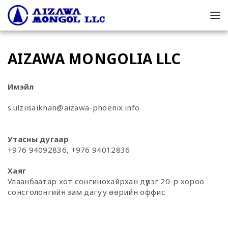
AIZAWA MONGOLIA LLC
Имэйл
s.ulziisaikhan@aizawa-phoenix.info
Утасны дугаар
+976 94092836, +976 94012836
Хаяг
Улаанбаатар хот сонгинохайрхан дүүрэг 20-р хороо
сонсголонгийн зам дагуу өөрийн оффис