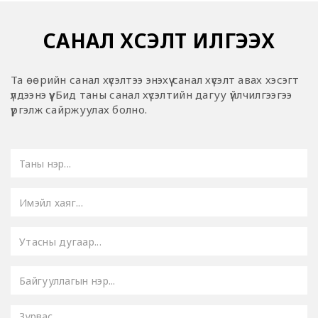
САНАЛ ХҮСЭЛТ ИЛГЭЭХ
Та өөрийн санал хүсэлтээ энэхүү санал хүсэлт авах хэсэгт
үлдээнэ үү. Бид таны санал хүсэлтийн дагуу үйлчилгээгээ
үргэлж сайржуулах болно.