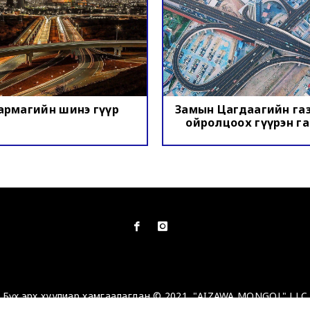
армагийн шинэ гүүр
Замын Цагдаагийн га
ойролцоох гүүрэн г
Бүх эрх хуулиар хамгаалагдан © 2021. "AIZAWA MONGOL" LLC