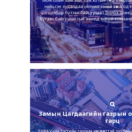
Монголын хамгийн том хотын төвд байрла
нийцсэн худалдаа үйлчилгээний төв 5 од
цогцолбор бүтээн байгуулалт болох Шангр
бүтээн байгуулалтын ажилд манай компани 
тусгаарлагчтай бетон зуурмаг болон өндө
нийлүүлж хатран ажилл
Замын Цагдаагийн газрын о
гарц
БНХАУ-ын Засгийн газрын хөнгөлөлттэй зээлийн 