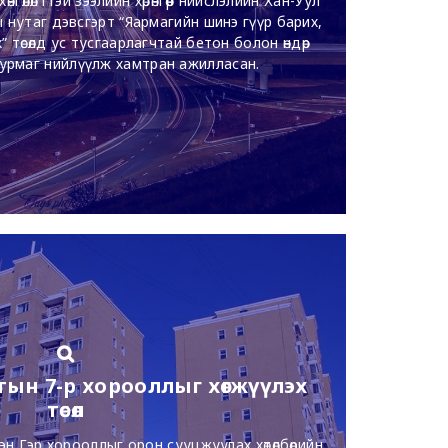
гөлөлттэй зээлийн хөрөнгөөр нийслэлийн Хан-Уул
 нутаг дэвсгэрт “Яармагийн шинэ гүүр барих,
” төсөлд ус тусгаарлагчтай бетон болон өндөр
урмаг нийлүүлж хамтран ажилласан.
тын 7-р хорооллыг хөгжүүлэх
төсөл
эн Гэр хорооллыг орон сууцжуулах хөтөлбөрийн