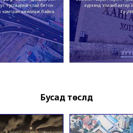
д ус тусгаарлагчтай бетон
хүрээнд Улаанбаатар хо
ж хамтран ажиллаж байна.
Групп
Бусад төслүүд