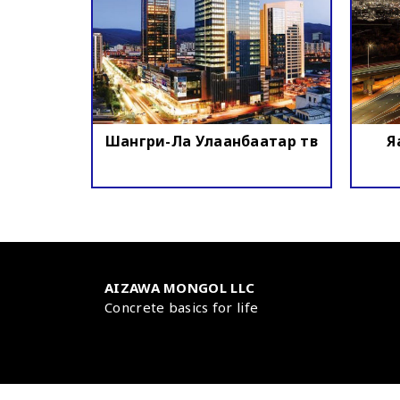
Шангри-Ла Улаанбаатар төв
Я
AIZAWA MONGOL LLC
Concrete basics for life