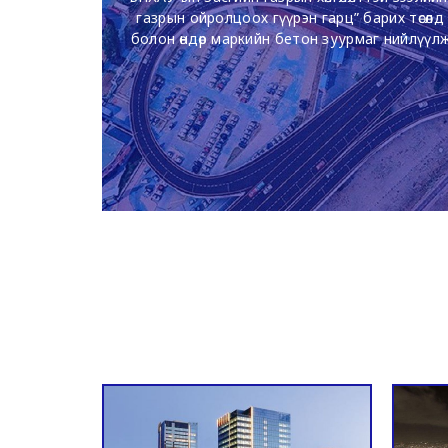
газрын ойролцоох гүүрэн гарц” барих төсөл
болон өндөр маркийн бетон зуурмаг нийлүүл