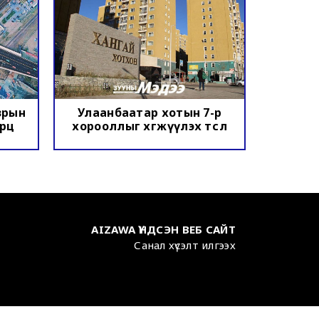
зрын
Улаанбаатар хотын 7-р
арц
хорооллыг хөгжүүлэх төсөл
AIZAWA ҮНДСЭН ВЕБ САЙТ
Санал хүсэлт илгээх