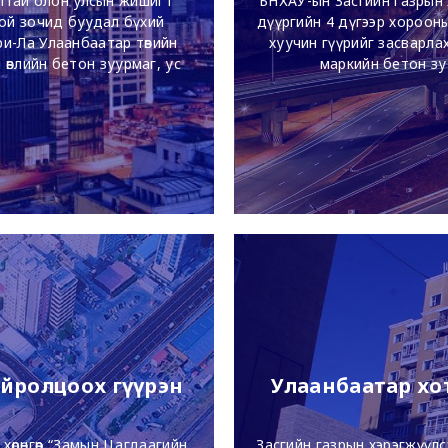
лтай олон улсын жишигт
БНХАУ-ын Засгийн газрын хөн
той зочид буудал бүхий
дүүргийн 4 дүгээр хорооны
и-Ла Улаанбаатар төвийн
хуучин гүүрийг засварлах
өвлийн бетон зуурмаг, ус
маркийн бетон зу
р маркийн бетон зуурмаг
асан.
йролцоох гүүрэн
Улаанбаатар хо
хөрөнгөөр “Замын Цагдаагийн
Засгийн газрын хэрэгжүүлс