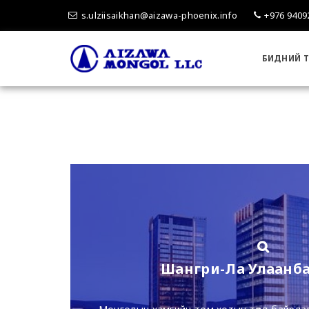
s.ulziisaikhan@aizawa-phoenix.info
+976 9409
БИДНИЙ Т
Шангри-Ла Улаанбаа