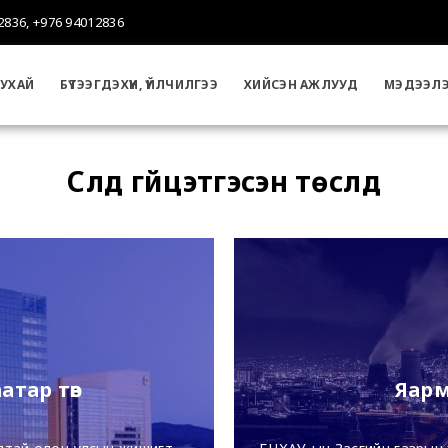
2836, +976 94012836
УХАЙ
БҮТЭЭГДЭХҮҮН, ҮЙЛЧИЛГЭЭ
ХИЙСЭН АЖЛУУД
МЭДЭЭЛ
Сүүлд гүйцэтгэсэн төслүүд
тар төв
Яарм