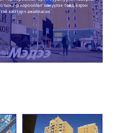
тын 7-р хорооллыг хөгжүүлэх төсөлд Бэрэн
тэй хамтарч ажилласан.